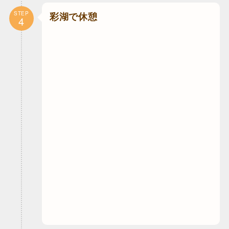
STEP
彩湖で休憩
4