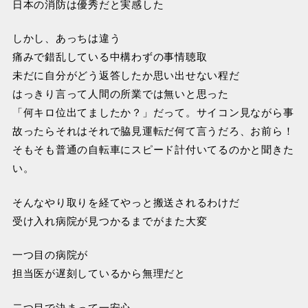
日本の消防は優秀だと実感した
しかし、あっちは違う
痛みで錯乱している中構わずの事情聴取
未だに自分がどう返答したか思い出せない程だ
はっきり言って人間の所業では無いと思った
「何キロ位出てましたか？」だって。サイコン見ながら事
故ったらそれはそれで脇見運転だ何て言うだろ、お前ら！
そもそも普通の自転車にスピード計付いてるのかと聞きた
い。
そんなやり取りを経てやっと搬送されるわけだ
受け入れ病院が見つかるまでがまた大変
一つ目の病院が
担当医が遅刻しているから無理だと
二つ目で決まって一安心