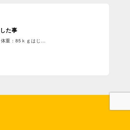
にした事
ｍ体重：85ｋｇはじ…